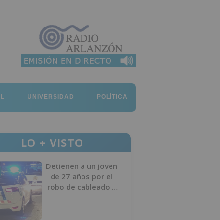
AL
UNIVERSIDAD
POLÍTICA
LO + VISTO
Detienen a un joven
de 27 años por el
robo de cableado y
por atentado contra
los agentes