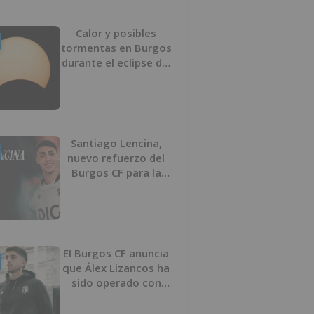
Calor y posibles
tormentas en Burgos
durante el eclipse del
12 de agosto
Santiago Lencina,
nuevo refuerzo del
Burgos CF para la
temporada 2026/27
El Burgos CF anuncia
que Álex Lizancos ha
sido operado con
éxito del menisco de
su rodilla izquierda