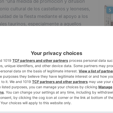
 son "una medida de promoción y difusión
io cultural de los castellanos y leoneses,
5
uidad de la fiesta mediante el apoyo a los
les taurinos, especialmente a aquellos
noma Castilla y León. Constará de nueve
lladas picadas, que se celebrarán en plazas
intervendrán los novilleros más punteros de
financiar espectáculos taurinos en plena
 consecuencias económicas que la crisis
D-19 ha tenido en los sectores culturales
Según el comunicado de la Junta de Castilla y
 al Ayuntamiento de Valladolid a
 al aire libre y con aforo limitado, el
do especialmente negativo en la formación