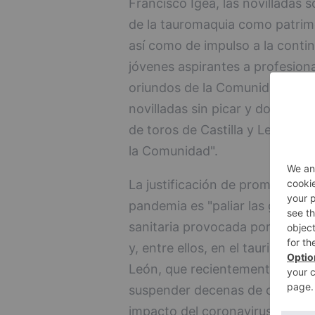
Francisco Igea, las novilladas
de la tauromaquia como patrimon
así como de impulso a la contin
jóvenes aspirantes a profesiona
oriundos de la Comunidad Autó
novilladas sin picar y dos novi
de toros de Castilla y León, e 
la Comunidad".
La justificación de promover y 
pandemia es "paliar las graves
sanitaria provocada por la COVI
y, entre ellos, en el taurino". 
León, que recientemente obligó
suspender decenas de conciertos
impacto del coronavirus "ha si