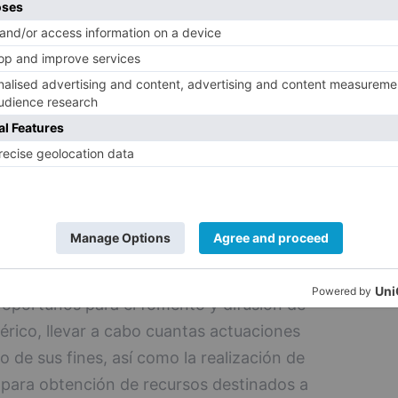
tes a profesionales taurinos, ya que la
e los novilleros puedan realizar el número
mpletar su etapa de formación, de acuerdo
ulos 4 y 5 del Decreto 176/1992, de 28 de
 el Reglamento de Espectáculos Taurinos, y
nales".
la Fundación Toro de Lidia "se ha ido
esentativa del sector taurino, cuyo fin es
s las tauromaquias". Los ámbitos básicos
on la organización de cuantos actos
 oportunos para el fomento y difusión de
érico, llevar a cabo cuantas actuaciones
 de sus fines, así como la realización de
s para obtención de recursos destinados a