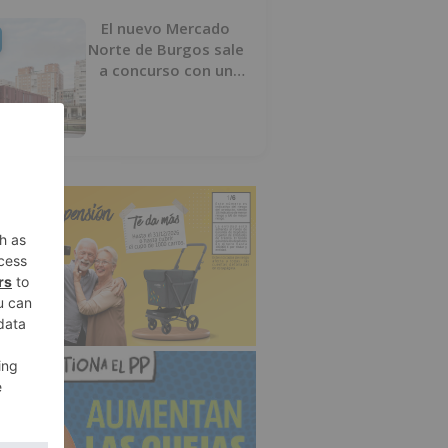
El nuevo Mercado
Norte de Burgos sale
a concurso con un
presupuesto de 21,7
millones