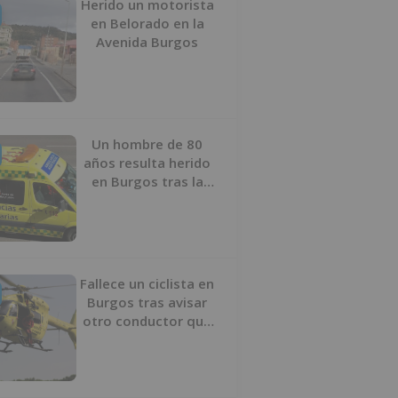
Herido un motorista
en Belorado en la
Avenida Burgos
Un hombre de 80
años resulta herido
en Burgos tras la
colisión entre un
turismo y un camión
Fallece un ciclista en
Burgos tras avisar
otro conductor que
se había caído de la
bicicleta