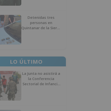
Detenidas tres
personas en
Quintanar de la Sierra
con hachís, cocaína y
marihuana ocultos en
su vehículo
LO ÚLTIMO
La Junta no asistirá a
la Conferencia
Sectorial de Infancia
y pide el retorno de
los menores a
Marruecos desde
Ceuta