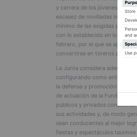
y carrera de los jóvenes aspiran
escasez de novilladas impide qu
mínimo de las exigidas para co
con lo establecido en los artíc
febrero, por el que se aprueba
convertirse en toreros profesio
La Junta considera además que 
configurando como entidad repr
la defensa y promoción de toda
de actuación de la Fundación s
públicos y privados consideren
sus actividades y, de modo gen
sean conducentes al mejor logro
fiestas y espectáculos taurino