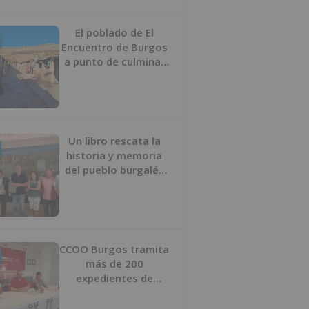
proyecto
El poblado de El
Encuentro de Burgos
a punto de culminar
su proceso de realojo
Un libro rescata la
historia y memoria
del pueblo burgalés
de Huérmeces
CCOO Burgos tramita
más de 200
expedientes de
regularización de
inmigrantes