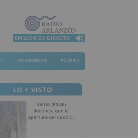
AL
UNIVERSIDAD
POLÍTICA
LO + VISTO
Barrio (PSOE)
denuncia que la
apertura del Castillo
responde a “una
foto” y no a la
culminación del