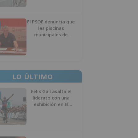
El PSOE denuncia que
las piscinas
municipales de
Burgos llevan seis
meses sin la
desinfección
obligatoria contra
plagas
LO ÚLTIMO
Felix Gall asalta el
liderato con una
exhibición en El
Escudo