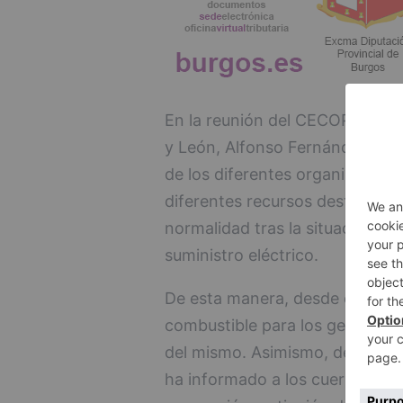
En la reunión del CECOPI, dirigi
y León, Alfonso Fernández Mañ
de los diferentes organismos i
diferentes recursos destinados 
normalidad tras la situación pr
suministro eléctrico.
De esta manera, desde el CECOP
combustible para los generadore
del mismo. Asimismo, desde la S
ha informado a los cuerpos y fu