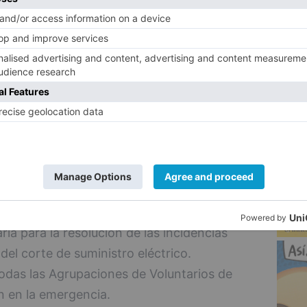
ndios y salvamento para que presten apoyo
s en los hospitales, centros de salud,
5
nas dependientes.
Coordinador de Emergencias de Castilla y
 Militar de Emergencias para el suministro
s principales hospitales de la Comunidad y
les; y también se ha coordinado la
112, SACYL y Centro Coordinador de
al de telefonía.
 Emergencias se ha activado para prestar
ria para la resolución de las incidencias
el corte de suministro eléctrico.
todas las Agrupaciones de Voluntarios de
ón en la emergencia.