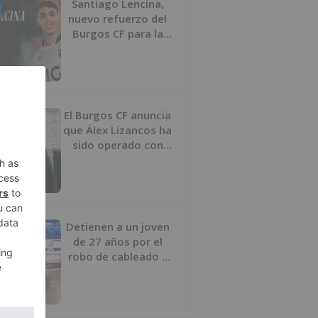
Santiago Lencina,
nuevo refuerzo del
Burgos CF para la
temporada 2026/27
El Burgos CF anuncia
que Álex Lizancos ha
sido operado con
éxito del menisco de
su rodilla izquierda
Detienen a un joven
de 27 años por el
robo de cableado y
por atentado contra
los agentes