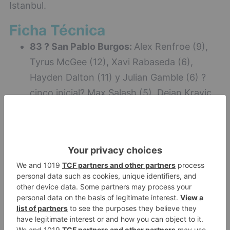
Istanbul.
Ficha Técnica
83 ? San Pablo Burgos:
Alex Renfroe (9),
Tyrus McGee (12), Xavi Rabaseda (6),
Hayden Dalton (11) y Julian Gamble (6) ?
cinco inicial? Max Salash (5), Dejan Kravic
(10), Marc García (8), Dani Díez (10),
Kareem Queeley (-), Kristian Kullamae (6),
Gonzalo Corbalán (-).
83 ? San Pablo Burgos:
Alex Renfroe (9),
Tyrus McGee (12), Xavi Rabaseda (6), Hayden
Dalton (11) y Julian Gamble (6) ?cinco inicial?
Max Salash (5), Dejan Kravic (10), Marc García
(8), Dani Díez (10), Kareem Queeley (-), Kristian