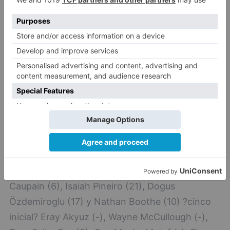
Kullamae (6), Gonzalo Corbalán (-).
83 ? San Pablo Burgos:
78 ? Darussafaka:
Gabriel Olaseni (6), Troy
Caupain (6), Isaiah Pineiro (21), Dogus
Özdemiroglu (17) y Nathan Boothe (10) ?
cinco inicial? Eray Akyuz (-), Wayne
McCullough (-), Troy Selim Sav (2), Can
Maxim Mutaf (-), Sinan Guler (10), Ragip
Atar (2), Gorkem Dogan (4). Terminó
eliminado por cinco faltas personales
Gabriel Olaseni.
78 ? Darussafaka:
Gabriel Olaseni (6), Troy
Caupain (6), Isaiah Pineiro (21), Dogus
Özdemiroglu (17) y Nathan Boothe (10) ?cinco
inicial? Eray Akyuz (-), Wayne McCullough (-),