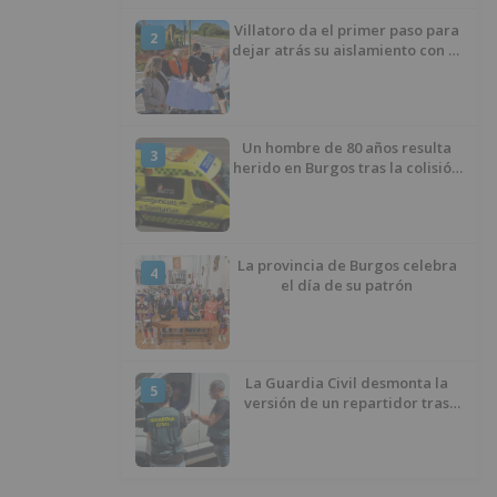
Villatoro da el primer paso para
2
dejar atrás su aislamiento con el
inicio de la senda peatonal y
ciclista
Un hombre de 80 años resulta
3
herido en Burgos tras la colisión
entre un turismo y un camión
La provincia de Burgos celebra
4
el día de su patrón
La Guardia Civil desmonta la
5
versión de un repartidor tras
desaparecer 3.256 euros